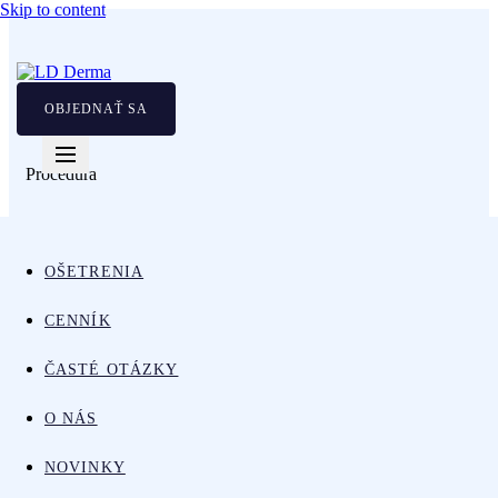
Skip to content
OBJEDNAŤ SA
Procedúra
Botulotoxín
– Mimické
OŠETRENIA
vrásky “zajačik”
CENNÍK
ČASTÉ OTÁZKY
O NÁS
NOVINKY