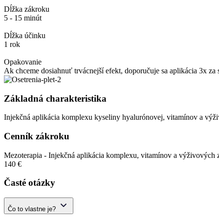
Dĺžka zákroku
5 - 15 minút
Dĺžka účinku
1 rok
Opakovanie
Ak chceme dosiahnuť trvácnejší efekt, doporučuje sa aplikácia 3x za s
Základná charakteristika
Injekčná aplikácia komplexu kyseliny hyalurónovej, vitamínov a výž
Cenník zákroku
Mezoterapia - Injekčná aplikácia komplexu, vitamínov a výživových 
140 €
Časté otázky
Čo to vlastne je?