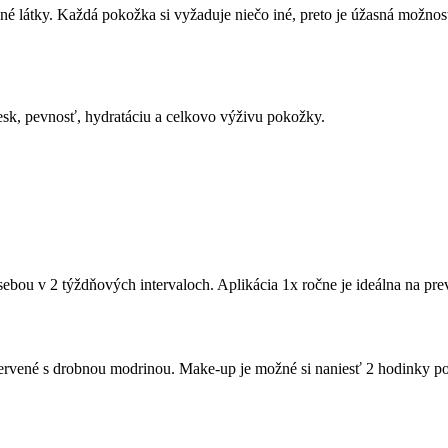
nné látky. Každá pokožka si vyžaduje niečo iné, preto je úžasná možno
sk, pevnosť, hydratáciu a celkovo výživu pokožky.
ebou v 2 týždňových intervaloch. Aplikácia 1x ročne je ideálna na prev
rvené s drobnou modrinou. Make-up je možné si naniesť 2 hodinky po 