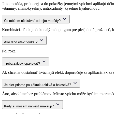
Je to metóda, pri ktorej sa do pokožky jemnými vpichmi aplikujú úči
vitamíny, aminokyseliny, antioxidanty, kyselinu hyalurónovú.
Čo môžem očakávať od tejto metódy?
Kombinácia látok je dokonalým dopingom pre pleť, dodá pružnosť, le
Ako dlho efekt vydrží?
Pol roka.
Treba zákrok opakovať?
Ak chceme dosiahnuť trvácnejší efekt, doporučuje sa aplikácia 3x za s
Je pleť priamo po zákroku citlivá a bolestivá?
Áno, absolútne bez problémov. Miesto vpichu môže byť len mierne če
Kedy si môžem naniesť makeup?