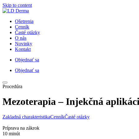
Skip to content
Ošetrenia
Cenník
Časté otázky
O nás
Novinky
Kontakt
Objednať sa
Objednať sa
Procedúra
Mezoterapia
– Injekčná aplikác
Zakladná charakteristika
Cenník
Časté otázky
Príprava na zákrok
10 minút