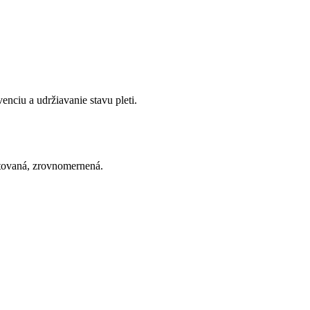
enciu a udržiavanie stavu pleti.
atovaná, zrovnomernená.