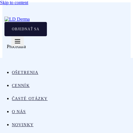
Skip to content
OBJEDNAŤ SA
Procedúra
Mezoterapia
– Rozžiarenie
OŠETRENIA
a spevnenie pokožky tváre
CENNÍK
ČASTÉ OTÁZKY
O NÁS
NOVINKY