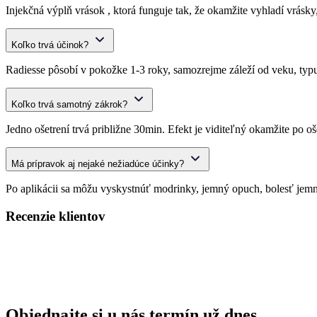
Injekčná výplň vrások , ktorá funguje tak, že okamžite vyhladí vrásk
Koľko trvá účinok?
Radiesse pôsobí v pokožke 1-3 roky, samozrejme záleží od veku, typu 
Koľko trvá samotný zákrok?
Jedno ošetrení trvá približne 30min. Efekt je viditeľný okamžite po oš
Má prípravok aj nejaké nežiadúce účinky?
Po aplikácii sa môžu vyskystnúť modrinky, jemný opuch, bolesť jemn
Recenzie klientov
Objednajte
si u nás termín už dnes.