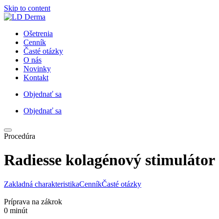
Skip to content
Ošetrenia
Cenník
Časté otázky
O nás
Novinky
Kontakt
Objednať sa
Objednať sa
Procedúra
Radiesse
kolagénový
stimulátor
Zakladná charakteristika
Cenník
Časté otázky
Príprava na zákrok
0 minút