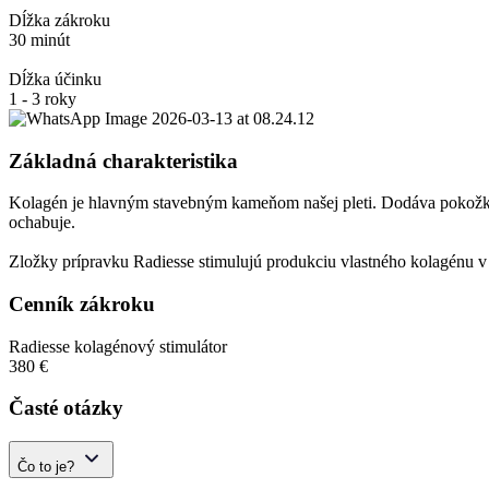
Dĺžka zákroku
30 minút
Dĺžka účinku
1 - 3 roky
Základná charakteristika
Kolagén je hlavným stavebným kameňom našej pleti. Dodáva pokožke p
ochabuje.
Zložky prípravku Radiesse stimulujú produkciu vlastného kolagénu v
Cenník zákroku
Radiesse kolagénový stimulátor
380 €
Časté otázky
Čo to je?