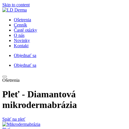
Skip to content
Ošetrenia
Cenník
Časté otázky
O nás
Novinky
Kontakt
Objednať sa
Objednať sa
Ošetrenia
Pleť
- Diamantová
mikrodermabrázia
Späť na pleť