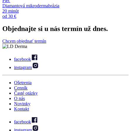
Pleť
Diamantová mikrodermabrázia
20 minút
od 30 €
Objednajte
si u nás termín už dnes.
Chcem objednať termín
facebook
instagram
Ošetrenia
Cenník
Časté otázky
O nás
Novinky
Kontakt
facebook
instagram