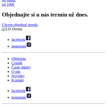
60 minúť
od 100€
Objednajte
si u nás termín už dnes.
Chcem objednať termín
facebook
instagram
Ošetrenia
Cenník
Časté otázky
O nás
Novinky
Kontakt
facebook
instagram